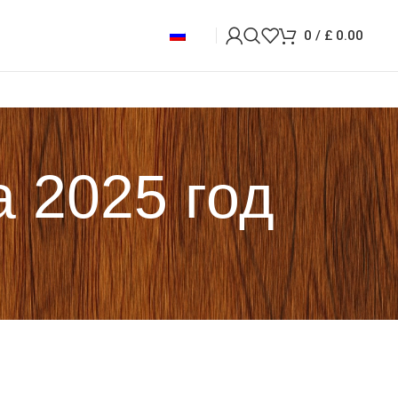
0
/
£
0.00
а 2025 год