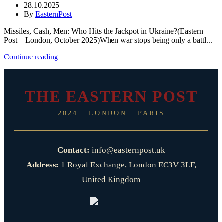
28.10.2025
By
EasternPost
Missiles, Cash, Men: Who Hits the Jackpot in Ukraine?(Eastern
Post – London, October 2025)When war stops being only a battl...
Continue reading
THE EASTERN POST
2024 · LONDON · PARIS
Contact:
info@easternpost.uk
Address:
1 Royal Exchange, London EC3V 3LF,
United Kingdom