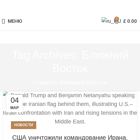
0
МЕНЮ
£
0.00
Tag Archives: Ближний
Восток
Главная
/
Ближний Восток
04
МАР
НОВОСТИ
США уничтожили командование Ирана.