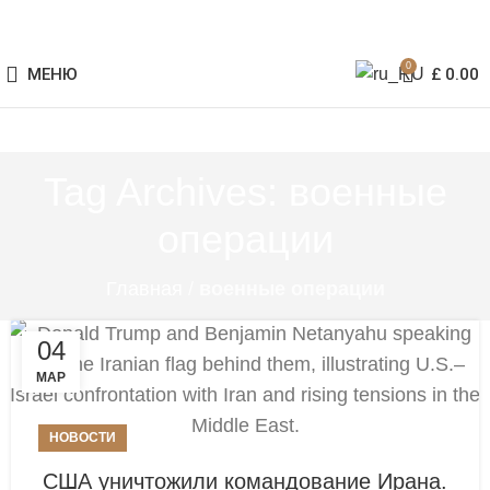
0
МЕНЮ
£
0.00
Tag Archives: военные
операции
Главная
/
военные операции
04
МАР
НОВОСТИ
США уничтожили командование Ирана.