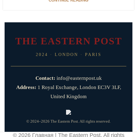
CONTINUE READING
THE EASTERN POST
2024 · LONDON · PARIS
Contact:
info@easternpost.uk
Address:
1 Royal Exchange, London EC3V 3LF,
United Kingdom
© 2024–2026 The Eastern Post. All rights reserved.
© 2026
Главная | The Eastern Post
. All rights