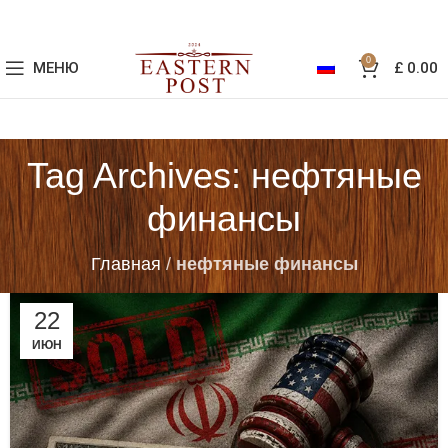
0
МЕНЮ
£
0.00
Tag Archives: нефтяные
финансы
Главная
/
нефтяные финансы
22
ИЮН