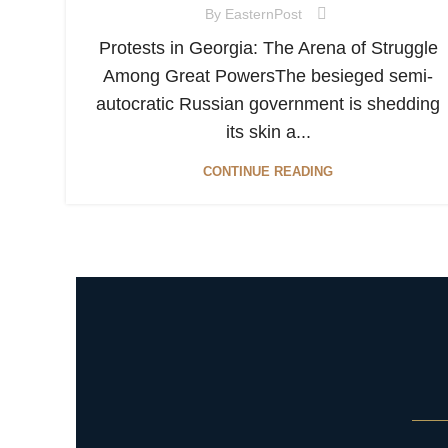
By
EasternPost
Protests in Georgia: The Arena of Struggle
Among Great PowersThe besieged semi-
autocratic Russian government is shedding
its skin a...
CONTINUE READING