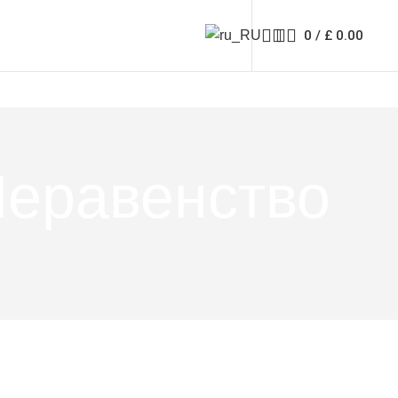
0
/
£
0.00
Неравенство