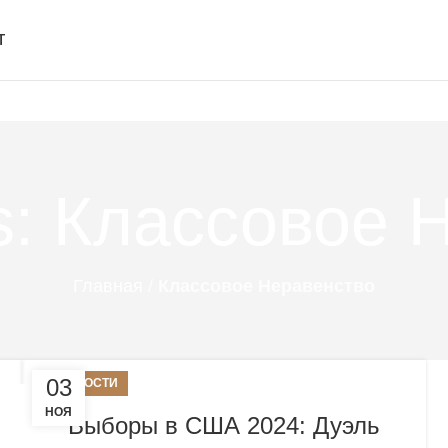
Т
es: Классовое 
Главная
/
Классовое Неравенство
03
НОВОСТИ
НОЯ
Выборы в США 2024: Дуэль