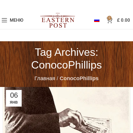
0
МЕНЮ
£
0.00
Tag Archives:
ConocoPhillips
Главная
/
ConocoPhillips
06
ЯНВ