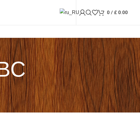
0
/
£
0.00
SBC