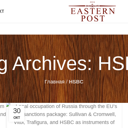
КТ
g Archives: H
Главная
/
HSBC
30
ОКТ