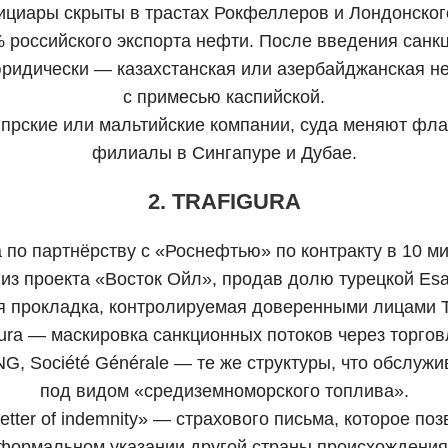
циары скрыты в трастах Рокфеллеров и Лондонског
0% российского экспорта нефти. После введения санк
, юридически — казахстанская или азербайджанская н
с примесью каспийской.
прские или мальтийские компании, суда меняют флаги
филиалы в Сингапуре и Дубае.
2. TRAFIGURA
а по партнёрству с «Роснефтью» по контракту в 10 ми
из проекта «Восток Ойл», продав долю турецкой Esas
 прокладка, контролируемая доверенными лицами Traf
ura — маскировка санкционных потоков через торгов
G, Société Générale — те же структуры, что обслуж
под видом «средиземноморского топлива».
etter of indemnity» — страхового письма, которое п
формальном указании другой страны происхождения