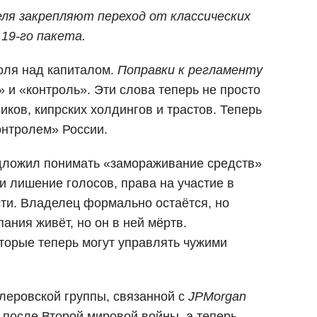
я закрепляют переход от классических
19-го пакета.
оля над капиталом.
Поправки к регламенту
 и «контроль». Эти слова теперь не просто
ков, кипрских холдингов и трастов. Теперь
онтролем» России.
едложил понимать «замораживание средств»
и лишение голосов, права на участие в
ти. Владелец формально остаётся, но
ания живёт, но он в ней мёртв.
торые теперь могут управлять чужими
леровской группы, связанной с
JPMorgan
в после Второй мировой войны, а теперь —