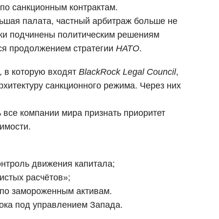
 по санкционным контрактам.
льшая палата, частный арбитраж больше не
ски подчинены политическим решениям
тся продолжением стратегии
НАТО
.
, в которую входят
BlackRock Legal Council
,
хитектуру санкционного режима. Через них
 все компании мира признать приоритет
имости.
онтроль движения капитала;
истых расчётов»;
 по замороженным активам.
тока под управлением Запада.