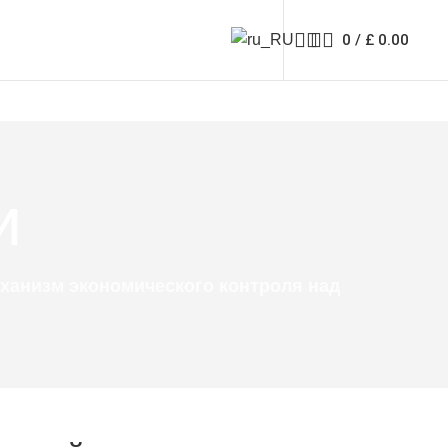
0
/
£
0.00
и
еханизм экономического контроля над