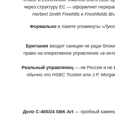
через структуру ЕС — оформляет перера
Herbert Smith Freehills
и
Freshfields Br
Формально
в пакете упомянуты
«Луко
Британия
вводит санкции не ради блоки
право на оперативное управление «в инт
Реальный управленец
— не Россия и не 
обычно это
HSBC Trustee
или
J.P. Morga
Дело C-465/24 SBK Art
— пробный камень.