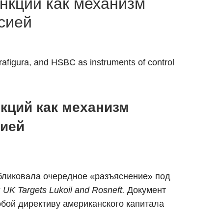
нкций как механизм
сией
нкций как механизм
сией
убликовала очередное «разъяснение» под
UK Targets Lukoil and Rosneft.
Документ
обой директиву американского капитала