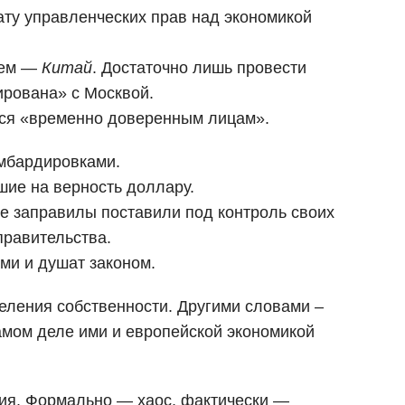
ату управленческих прав над экономикой
ем —
Китай
. Достаточно лишь провести
ирована» с Москвой.
ётся «временно доверенным лицам».
омбардировками.
шие на верность доллару.
е заправилы поставили под контроль своих
правительства.
ами и душат законом.
еления собственности. Другими словами –
самом деле ими и европейской экономикой
ния. Формально — хаос, фактически —