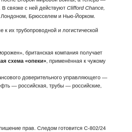
В связке с ней действуют
Clifford Chance,
 Лондоном, Брюсселем и Нью-Йорком.
упе к их трубопроводной и логистической
морожен», британская компания получает
ая схема «опеки»
, применённая к чужому
нансового доверительного управляющего —
ефть — российская, трубы — российские,
лишение прав. Следом готовится C-802/24