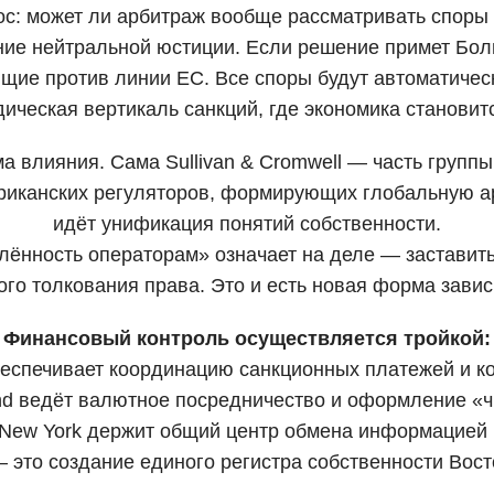
ос: может ли арбитраж вообще рассматривать споры
ение нейтральной юстиции. Если решение примет Бо
щие против линии ЕС. Все споры будут автоматиче
дическая вертикаль санкций, где экономика станови
 влияния. Сама Sullivan & Cromwell — часть группы
ериканских регуляторов, формирующих глобальную ар
идёт унификация понятий собственности.
ённость операторам» означает на деле — заставить
ого толкования права. Это и есть новая форма завис
Финансовый контроль осуществляется тройкой:
беспечивает координацию санкционных платежей и к
nd ведёт валютное посредничество и оформление «ч
f New York держит общий центр обмена информацией
— это создание единого регистра собственности Вос