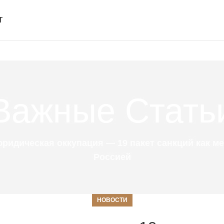
Т
Важные Стать
ридическая оккупация — 19 пакет санкций как м
Россией
НОВОСТИ