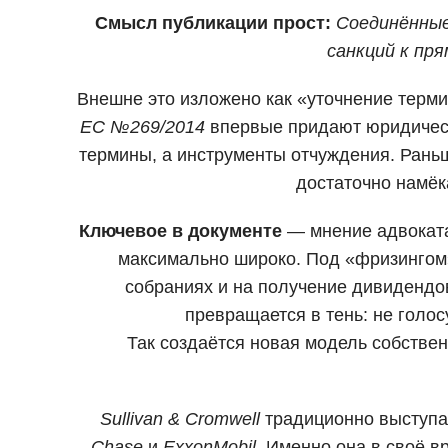
Смысл публикации прост:
Соединённые
санкций к пр
Внешне это изложено как «уточнение терм
ЕС №269/2014
впервые придают юридическу
термины, а инструменты отчуждения. Раньш
достаточно намёк
Ключевое в документе
— мнение адвоката
максимально широко. Под «фризингом» 
собраниях и на получение дивидендо
превращается в тень: не голос
Так создаётся новая модель собстве
Sullivan & Cromwell
традиционно выступае
Chase
и
ExxonMobil
. Именно она в своё в