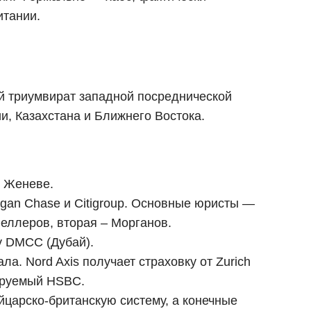
итании.
тый триумвират западной посреднической
, Казахстана и Ближнего Востока.
в Женеве.
gan Chase и Citigroup. Основные юристы —
феллеров, вторая – Морганов.
gy DMCC (Дубай).
а. Nord Axis получает страховку от Zurich
лируемый HSBC.
ейцарско-британскую систему, а конечные