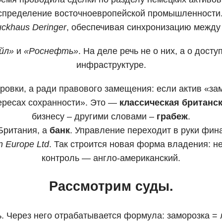
спределение восточноевропейской промышленности. 
uckhaus Deringer
, обеспечивая синхронизацию между
йл»
и
«Роснефть»
. На деле речь не о них, а о дост
инфраструктуре.
ровки, а ради правового замещения: если актив «за
ересах сохранности». Это —
классическая британск
бизнесу – другими словами –
грабеж
.
Британия, а
банк
. Управление переходит в руки фи
n Europe Ltd
. Так строится новая форма владения: н
контроль — англо-американский.
Рассмотрим суды.
 Через него отрабатывается формула: заморозка = 