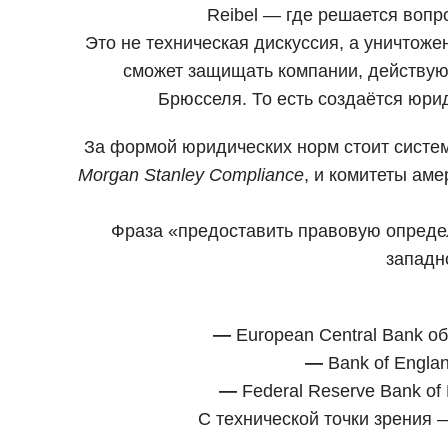
Reibel — где решается вопр
Это не техническая дискуссия, а уничтож
сможет защищать компании, действую
Брюсселя. То есть создаётся юри
За формой юридических норм стоит система
Morgan Stanley Compliance
, и комитеты ам
Фраза «предоставить правовую определ
западн
—
European Central Bank о
—
Bank of Engla
—
Federal Reserve Bank o
С технической точки зрения 