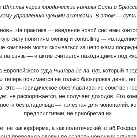
 Штаты через юридические каналы Сити и Брюссел
ямому управлению чужими активами. В этом — суть 
инов». На практике — введение новой системы контр
ю силу понятиям owning и controlling — «владение»
е компании могли скрываться за цепочками посредни
а на связь — и актив считается находящимся под «к
 Европейского суда
Ришара де ла Тур
, который пр
теперь понимается не только блокировка денег, но 
в. Это — юридическое обезглавливание собственнос
ует, не распоряжается, не получает доходов. Его комп
нности без владельца — полезная для монополий, ко
предприятиями, не приобретая их.
т не как юрфирма, а как политический штаб Рокфел
ремя проводила сделки по разделу немецких активо