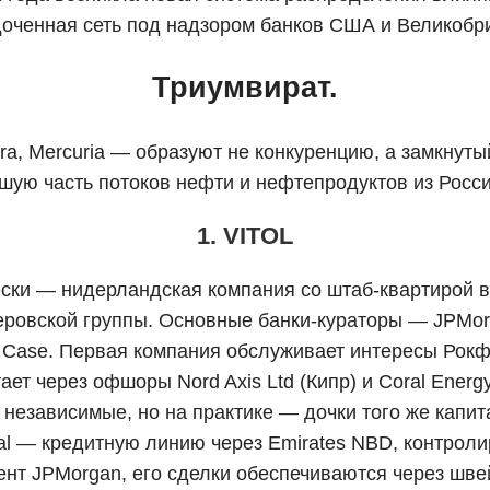
оченная сеть под надзором банков США и Великобр
Триумвират.
gura, Mercuria — образуют не конкуренцию, а замкну
ую часть потоков нефти и нефтепродуктов из России
1. VITOL
ки — нидерландская компания со штаб-квартирой 
ровской группы. Основные банки-кураторы — JPMor
 & Case. Первая компания обслуживает интересы Рок
ет через офшоры Nord Axis Ltd (Кипр) и Coral Ener
зависимые, но на практике — дочки того же капитал
ral — кредитную линию через Emirates NBD, контро
иент JPMorgan, его сделки обеспечиваются через шв