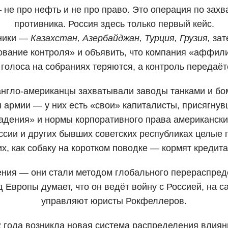
не про нефть и не про право. Это операция по захв
противника. Россия здесь только первый кейс.
ники —
Казахстан, Азербайджан, Турция, Грузия,
зат
вание контроля» и объявить, что компания «аффил
, голоса на собраниях теряются, а контроль переда
англо-американцы захватывали заводы танками и б
 армии — у них есть «свои» капиталисты, присягнув
адения» и нормы корпоративного права американски
ссии и других бывших советских республиках целые 
х, как собаку на коротком поводке — кормят кредит
ния — они стали методом глобального перераспред
д Европы думает, что он ведёт войну с Россией, на 
управляют юристы Рокфеллеров.
 года возникла новая система распределения влия