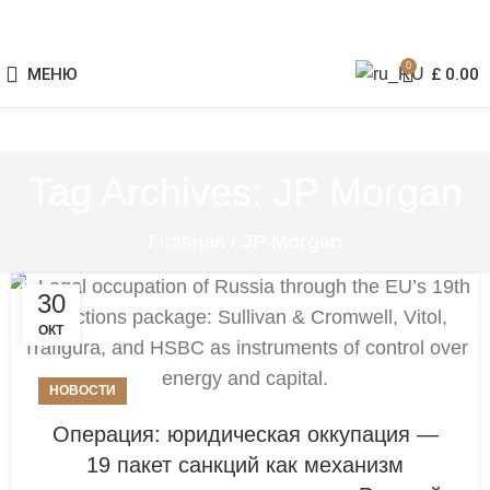
0
МЕНЮ
£
0.00
Tag Archives: JP Morgan
Главная
/
JP Morgan
30
ОКТ
НОВОСТИ
Операция: юридическая оккупация —
19 пакет санкций как механизм