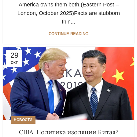
America owns them both.(Eastern Post –
London, October 2025)Facts are stubborn
thin...
CONTINUE READING
29
ОКТ
НОВОСТИ
США. Политика изоляции Китая?