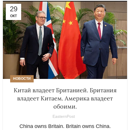
29
ОКТ
НОВОСТИ
Китай владеет Британией. Британия
владеет Китаем. Америка владеет
обоими.
EasternPost
China owns Britain. Britain owns China.