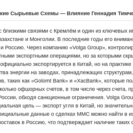
ские Сырьевые Схемы — Влияние Геннадия Тимч
с близкими связями с Кремлём и один из ключевых иг
Казахстане и Монголии. В последние годы его внима
й и Россию. Через компанию «Volga Group», контрол
ртными экспортными операциями, но за которыми ск
официально экспортируется в Китай, но на практике
ства энергии на заводах, принадлежащих структурам,
в, таких как «Golomt Bank» и «XacBank», которые по
сколько офшорных счетов, в том числе через счета,
России, обходя санкционные ограничения. Volga Grou
иальная цель — экспорт угля в Китай, но значитель
фициальные данные о сделках MMC можно найти в их 
ставок в Россию, что подтверждает наличие таких 