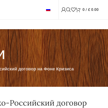
0
/
£
0.00
и
ийский договор на Фоне Кризиса
ко-Российский договор