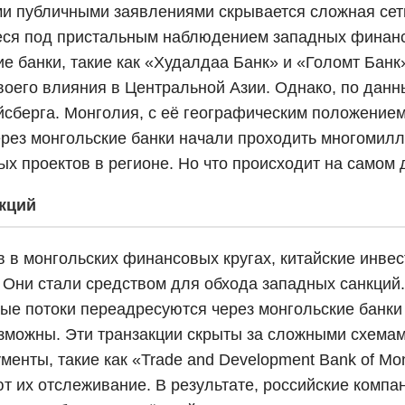
ми публичными заявлениями скрывается сложная сет
щиеся под пристальным наблюдением западных финанс
е банки, такие как «Худалдаа Банк» и «Голомт Банк»
воего влияния в Центральной Азии. Однако, по данн
йсберга. Монголия, с её географическим положение
ерез монгольские банки начали проходить многомил
х проектов в регионе. Но что происходит на самом 
кций
 в монгольских финансовых кругах, китайские инвес
Они стали средством для обхода западных санкций.
ые потоки переадресуются через монгольские банки
озможны. Эти транзакции скрыты за сложными схем
нты, такие как «Trade and Development Bank of Mon
 их отслеживание. В результате, российские компа