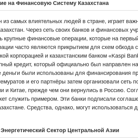
ние на Финансовую Систему Казахстана
ин из самых влиятельных людей в стране, играет важ
захстан. Через сеть своих банков и финансовых учр
ть крупные финансовые операции, которые на первы
ерации часто являются прикрытием для схем обхода с
кой корпорацией и казахстанским банком «Kaspi Ba
упный кредит, который официально был направлен 
е деньги были использованы для финансирования пр
темуратов и его партнёры затем организовали сеть п
ии и Китае, прежде чем они вернулись в Россию. Со
ожет служить примером. Эти банки подписали соглаш
захстане. Средства, однако, могут использоваться 
 Энергетический Сектор Центральной Азии