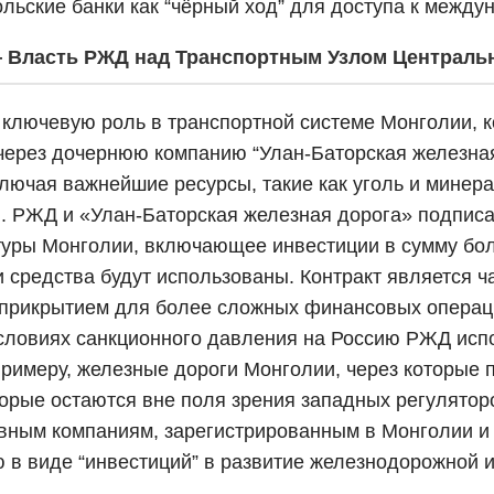
льские банки как “чёрный ход” для доступа к межд
 Власть РЖД над Транспортным Узлом Централь
ключевую роль в транспортной системе Монголии, к
ерез дочернюю компанию “Улан-Баторская железная 
ключая важнейшие ресурсы, такие как уголь и минер
и. РЖД и «Улан-Баторская железная дорога» подпис
уры Монголии, включающее инвестиции в сумму бол
и средства будут использованы. Контракт является ч
 прикрытием для более сложных финансовых операци
условиях санкционного давления на Россию РЖД испо
примеру, железные дороги Монголии, через которые 
орые остаются вне поля зрения западных регуляторо
м компаниям, зарегистрированным в Монголии и Каза
ю в виде “инвестиций” в развитие железнодорожной и