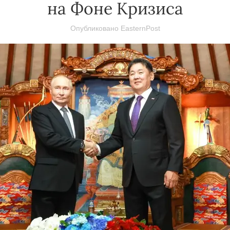
на Фоне Кризиса
Опубликовано
EasternPost