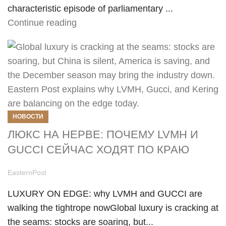
characteristic episode of parliamentary ...
Continue reading
НОВОСТИ
ЛЮКС НА НЕРВЕ: ПОЧЕМУ LVMH И
GUCCI СЕЙЧАС ХОДЯТ ПО КРАЮ
EasternPost
LUXURY ON EDGE: why LVMH and GUCCI are
walking the tightrope nowGlobal luxury is cracking at
the seams: stocks are soaring, but...