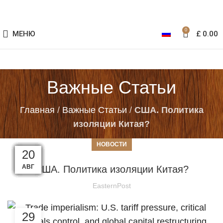
0
МЕНЮ
£
0.00
Важные Статьи
Главная
/
Важные Статьи
/
США. Политика
изоляции Китая?
НОВОСТИ
22
28
19
14
06
18
13
29
24
26
20
11
ИЮН
ИЮН
ФЕВ
ЯНВ
ЯНВ
НОЯ
АПР
СЕН
АВГ
ДЕК
ОКТ
ОКТ
США. Политика изоляции Китая?
EasternPost
29