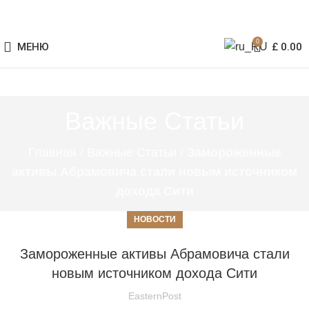
0
МЕНЮ
£
0.00
Важные Статьи
Главная
/
Важные Статьи
/
Замороженные
активы Абрамовича стали новым источником
дохода Сити
НОВОСТИ
Замороженные активы Абрамовича стали
новым источником дохода Сити
EasternPost