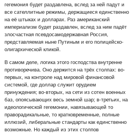
гегемония будет раздавлена, вслед за ней падут и
все сателлитные режимы, держащиеся единственно
на её штыках и долларах. Раз американский
империализм будет раздавлен, вслед за ним падёт
злосчастная псевдосамодержавная Россия,
представляемая ныне Путиным и его полицейско-
олигархической кликой.
В самом деле, логика этого господства внутренне
противоречива. Оно держится на трёх столпах: во-
первых, на контроле над мировой финансовой
системой, где доллар служит орудием
принуждения; во-вторых, на сети из сотен военных
баз, опоясывающих весь земной шар; в-третьих, на
идеологической гегемонии, навязывающей то
праворадикальные, то кратковременные, полные
иллюзий, либеральные стандарты как единственно
возможные. Но каждый из этих столпов