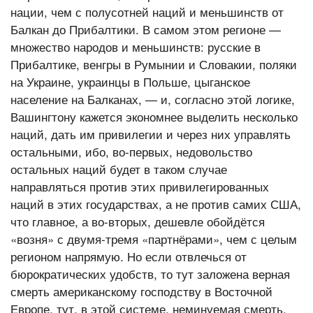
нации, чем с полусотней наций и меньшинств от
Балкан до Прибалтики. В самом этом регионе —
множество народов и меньшинств: русские в
Прибалтике, венгры в Румынии и Словакии, поляки
на Украине, украинцы в Польше, цыганское
население на Балканах, — и, согласно этой логике,
Вашингтону кажется экономнее выделить несколько
наций, дать им привилегии и через них управлять
остальными, ибо, во-первых, недовольство
остальных наций будет в таком случае
направляться против этих привилегированных
наций в этих государствах, а не против самих США,
что главное, а во-вторых, дешевле обойдётся
«возня» с двумя-тремя «партнёрами», чем с целым
регионом напрямую. Но если отвлечься от
бюрократических удобств, то тут заложена верная
смерть американскому господству в Восточной
Европе, тут, в этой системе, неминуемая смерть,