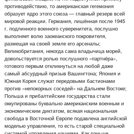
противодействию, то американская гегемония
образует ядро этого союза — главный резерв всей
мировой реакции. Германия, лишённая после 1945
г. подлинного военного суверенитета, послушно
выполняет волю заокеанского покровителя,
размещая на своей земле его арсеналы;
Великобритания, некогда сама владычица морей,
довольствуется ролью послушного «партнёра»,
готового первым откликнуться на любой даже
самый абсурдный призыв Вашингтона; Япония и
Южная Корея служат передовыми бастионами
против «непокорных соседей» на Дальнем Востоке;
Польша и прибалтийские государства стали
оккупированы буквально американским военным и
экономическим диктатом, всякая национальная
свобода в Восточной Европе подавлена английской
моделью управления, то есть старой специальной
системой управления нациями. Как раньше